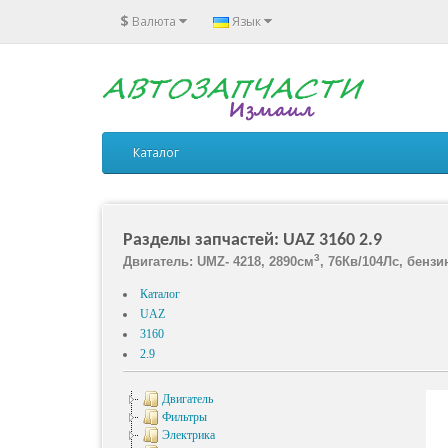
$
Валюта
Язык
Каталог
Разделы запчастей: UAZ 3160 2.9
3
Двигатель: UMZ- 4218, 2890см
, 76Кв/104Лс, бензи
Каталог
UAZ
3160
2.9
Двигатель
Фильтры
Электрика