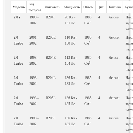
Год
Модель
Двигатель
Мощность
Объём
Цил.
Топливо
Кузо
выпуска
2.0 i
1998 -
B204I
96
Кв
-
1985
4
бензин
Накл
3
2002
131
Лс
См
задн
част
2.0
2001 -
B205E
110
Кв
-
1985
4
бензин
Накл
3
Turbo
2002
150
Лс
См
задн
част
2.0
1998 -
B204E
113
Кв
-
1985
4
бензин
Накл
3
Turbo
2002
154
Лс
См
задн
част
2.0
1998 -
B204L
136
Кв
-
1985
4
бензин
Накл
3
Turbo
2002
185
Лс
См
задн
част
2.0
1998 -
B205L
136
Кв
-
1985
4
бензин
Накл
3
Turbo
2002
185
Лс
См
задн
част
2.0
1998 -
B205E
136
Кв
-
1985
4
бензин
Накл
3
Turbo
2002
185
Лс
См
задн
част