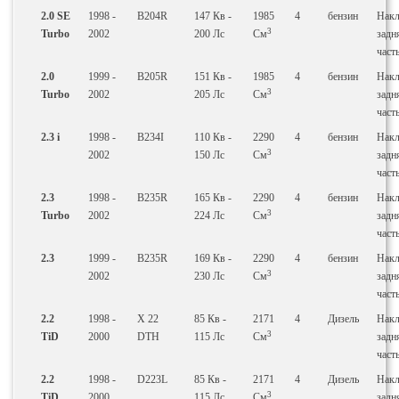
2.0 SE
1998 -
B204R
147
Кв
-
1985
4
бензин
Накл
3
Turbo
2002
200
Лс
См
задн
част
2.0
1999 -
B205R
151
Кв
-
1985
4
бензин
Накл
3
Turbo
2002
205
Лс
См
задн
част
2.3 i
1998 -
B234I
110
Кв
-
2290
4
бензин
Накл
3
2002
150
Лс
См
задн
част
2.3
1998 -
B235R
165
Кв
-
2290
4
бензин
Накл
3
Turbo
2002
224
Лс
См
задн
част
2.3
1999 -
B235R
169
Кв
-
2290
4
бензин
Накл
3
2002
230
Лс
См
задн
част
2.2
1998 -
X 22
85
Кв
-
2171
4
Дизель
Накл
3
TiD
2000
DTH
115
Лс
См
задн
част
2.2
1998 -
D223L
85
Кв
-
2171
4
Дизель
Накл
3
TiD
2000
115
Лс
См
задн