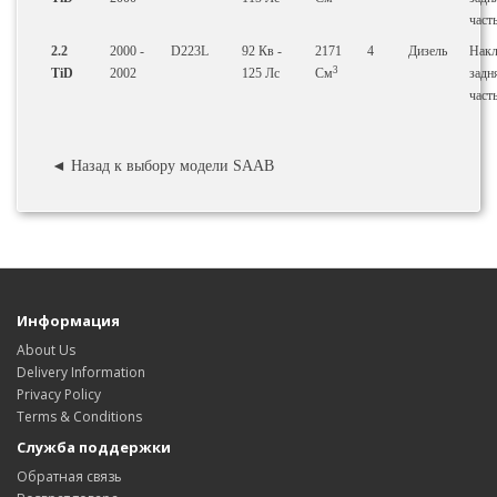
част
2.2
2000 -
D223L
92
Кв
-
2171
4
Дизель
Накл
3
TiD
2002
125
Лс
См
задн
част
◄ Назад к выбору модели SAAB
Информация
About Us
Delivery Information
Privacy Policy
Terms & Conditions
Служба поддержки
Обратная связь