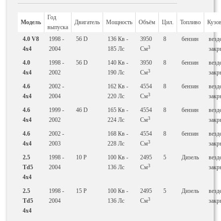
Год
Модель
Двигатель
Мощность
Объём
Цил.
Топливо
Кузо
выпуска
4.0 V8
1998 -
56 D
136
Кв
-
3950
8
бензин
везд
3
4x4
2004
185
Лс
См
закр
4.0
1998 -
56 D
140
Кв
-
3950
8
бензин
везд
3
4x4
2002
190
Лс
См
закр
4.6
2002 -
162
Кв
-
4554
8
бензин
везд
3
4x4
2004
220
Лс
См
закр
4.6
1999 -
46 D
165
Кв
-
4554
8
бензин
везд
3
4x4
2002
224
Лс
См
закр
4.6
2002 -
168
Кв
-
4554
8
бензин
везд
3
4x4
2003
228
Лс
См
закр
2.5
1998 -
10 P
100
Кв
-
2495
5
Дизель
везд
3
Td5
2004
136
Лс
См
закр
4x4
2.5
1998 -
15 P
100
Кв
-
2495
5
Дизель
везд
3
Td5
2004
136
Лс
См
закр
4x4