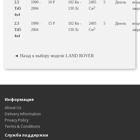
2.5
1999 -
10 P
102
Кв
-
2495
5
Дизель
везд
3
Td5
2004
139
Лс
См
закр
4x4
2.5
1999 -
15 P
102
Кв
-
2495
5
Дизель
везд
3
Td5
2004
139
Лс
См
закр
4x4
◄ Назад к выбору модели LAND ROVER
Информация
About Us
Delivery Information
Privacy Policy
Terms & Conditions
Служба поддержки