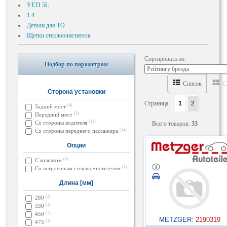
YETI 5L
1.4
Детали для ТО
Щетки стеклоочистителя
Сортировать по:
Подбор по параметрам
Список
С
Сторона установки
Страница:
1
2
(4)
Задний мост
(2)
Передний мост
(13)
Со стороны водителя
Всего товаров:
33
(13)
Со стороны переднего пассажира
Опции
(1)
С колпаком
(1)
Со встроенным стеклоочистителем
Длина [мм]
(2)
280
(1)
330
(7)
450
METZGER:
2190319
(1)
475