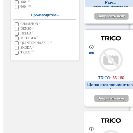
(3)
480
Рычаг
(11)
600
стеклоочистителя,
система очистки окон 
Производитель
Запросить цену
9
CHAMPION
2
DENSO
1
HELLA
1
METZGER
2
QUINTON HAZELL
3
SKODA
15
TRICO
TRICO:
35-180
Щетка стеклоочистител
►
Запросить цену