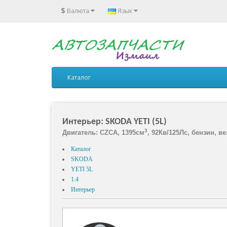
$
Валюта
Язык
Каталог
Интерьер: SKODA YETI (5L)
3
Двигатель: CZCA, 1395см
, 92Кв/125Лс, бензин, ве
Каталог
SKODA
YETI 5L
1.4
Интерьер