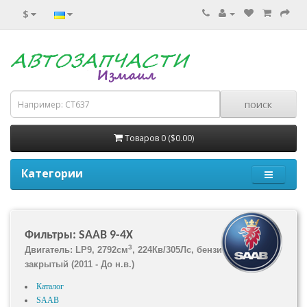
$
Товаров 0 ($0.00)
Категории
Фильтры: SAAB 9-4X
3
Двигатель: LP9, 2792см
, 224Кв/305Лс, бензин, вездеход
закрытый (2011 - До н.в.)
Каталог
SAAB