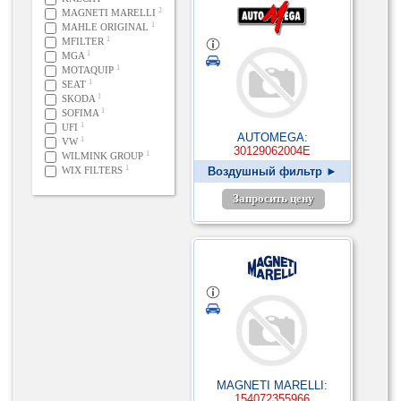
2
MAGNETI MARELLI
1
MAHLE ORIGINAL
1
MFILTER
1
MGA
1
MOTAQUIP
1
SEAT
1
SKODA
1
SOFIMA
1
UFI
AUTOMEGA:
1
VW
30129062004E
1
WILMINK GROUP
1
WIX FILTERS
Воздушный фильтр ►
Запросить цену
MAGNETI MARELLI:
154072355966