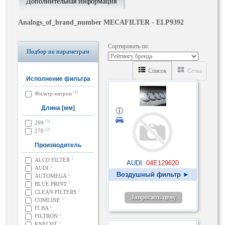
Дополнительная информация
Analogs_of_brand_number MECAFILTER - ELP9392
Сортировать по:
Подбор по параметрам
Список
Сетка
Исполнение фильтра
(6)
Фильтр-патрон
Длина [мм]
(5)
269
(2)
270
Производитель
1
ALCO FILTER
AUDI:
04E129620
1
AUDI
Воздушный фильтр ►
1
AUTOMEGA
1
BLUE PRINT
1
CLEAN FILTERS
Запросить цену
1
COMLINE
1
FI.BA
1
FILTRON
1
KNECHT